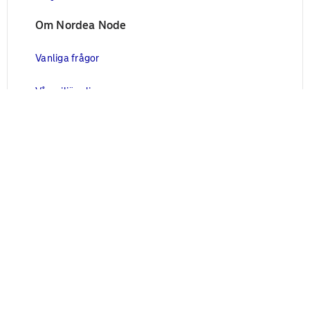
Om Nordea Node
Vanliga frågor
Vår miljöpolicy
Vårt säkerhetsarbete
Juridisk information
Blanketter
Användarvillkor
Cookies
Personuppgifter